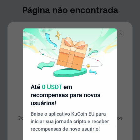
Página não encontrada
Não encontramos a página que você está
procurando, mas não se preocupe: há muito mais para
explorar em nossa página inicial.
Voltar ao início
Até
0 USDT
em
recompensas para novos
Parece que você está em uma
usuários!
região diferente
Baixe o aplicativo KuCoin EU para
Com base na sua localização, recomendamos
iniciar sua jornada cripto e receber
que você acesse o site
Global
para ter a
recompensas de novo usuário!
melhor experiência. Deseja continuar?