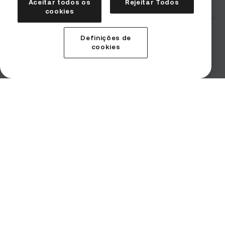
Aceitar todos os
Rejeitar Todos
cookies
Corporativo
Segurança
Definições de
Termos de uso
cookies
Declaração de divulgação de riscos
Solicitações de aplicação da lei
Contato para denúncias
Imprint (Impressum)
Produtos
Serviços
Institucional
Instituições
Baixar aplicativo