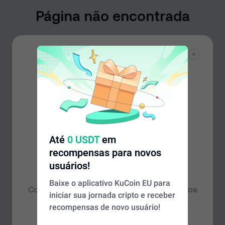
Página não encontrada
Não encontramos a página que você está
procurando, mas não se preocupe: há muito mais para
explorar em nossa página inicial.
Voltar ao início
Até
0 USDT
em
recompensas para novos
Parece que você está em uma
usuários!
região diferente
Baixe o aplicativo KuCoin EU para
Com base na sua localização, recomendamos
iniciar sua jornada cripto e receber
que você acesse o site
Global
para ter a
recompensas de novo usuário!
melhor experiência. Deseja continuar?