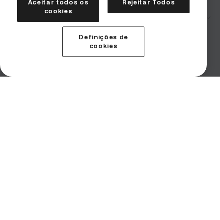
Aceitar todos os
Rejeitar Todos
cookies
Corporativo
Segurança
Definições de
Termos de uso
cookies
Declaração de divulgação de riscos
Solicitações de aplicação da lei
Contato para denúncias
Imprint (Impressum)
Produtos
Serviços
Institucional
Instituições
Baixar aplicativo