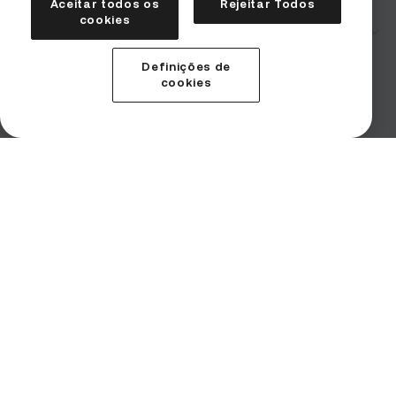
Aceitar todos os
Rejeitar Todos
cookies
Corporativo
Segurança
Definições de
Termos de uso
cookies
Declaração de divulgação de riscos
Solicitações de aplicação da lei
Contato para denúncias
Imprint (Impressum)
Produtos
Serviços
Institucional
Instituições
Baixar aplicativo