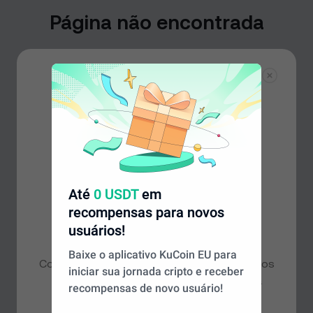
Página não encontrada
Não encontramos a página que você está
procurando, mas não se preocupe: há muito mais para
explorar em nossa página inicial.
Voltar ao início
Até
0 USDT
em
recompensas para novos
Parece que você está em uma
usuários!
região diferente
Baixe o aplicativo KuCoin EU para
Com base na sua localização, recomendamos
iniciar sua jornada cripto e receber
que você acesse o site
Global
para ter a
recompensas de novo usuário!
melhor experiência. Deseja continuar?