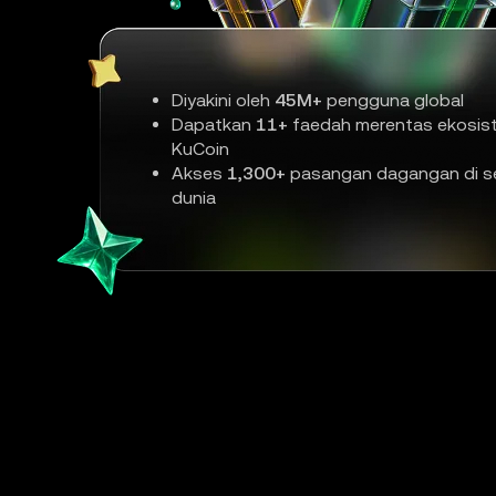
Diyakini oleh
45M+
pengguna global
Dapatkan
11+
faedah merentas ekosis
KuCoin
Akses
1,300+
pasangan dagangan di se
dunia