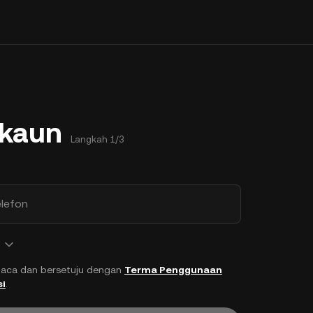
Akaun
Langkah 1/3
lefon
aca dan bersetuju dengan
Terma Penggunaan
si
.