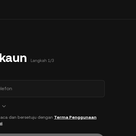
Akaun
Langkah 1/3
lefon
aca dan bersetuju dengan
Terma Penggunaan
si
.