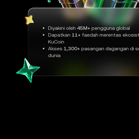
Diyakini oleh
45M+
pengguna global
Dapatkan
11+
faedah merentas ekosis
KuCoin
Akses
1,300+
pasangan dagangan di se
dunia