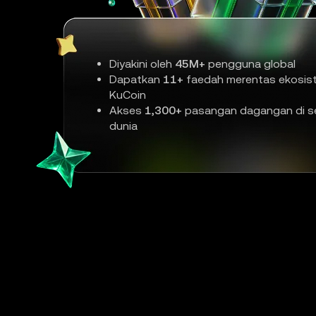
Diyakini oleh
45M+
pengguna global
Dapatkan
11+
faedah merentas ekosis
KuCoin
Akses
1,300+
pasangan dagangan di se
dunia