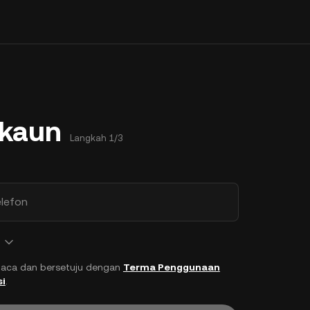
Akaun
Langkah 1/3
lefon
aca dan bersetuju dengan
Terma Penggunaan
si
.