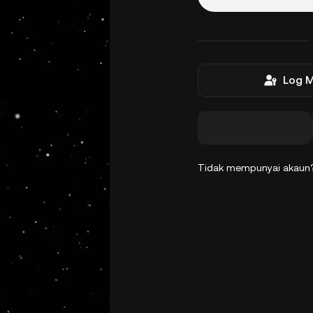
Log 
Tidak mempunyai akau