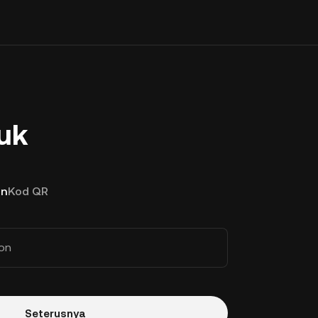
uk
on
Kod QR
on
Seterusnya