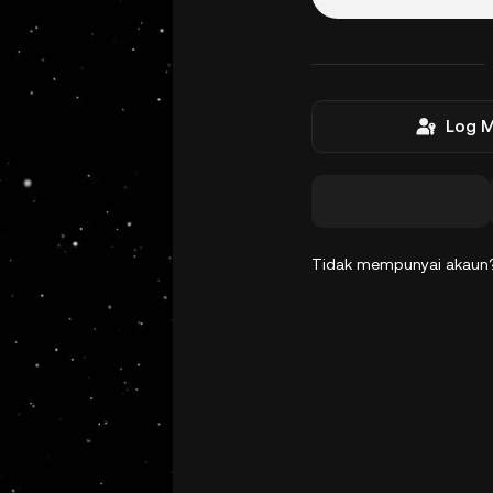
Log 
Tidak mempunyai akau