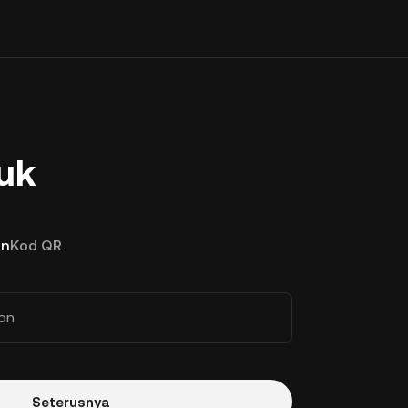
uk
on
Kod QR
on
Seterusnya