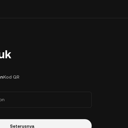
uk
on
Kod QR
on
Seterusnya