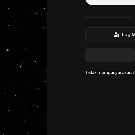
Log 
Tidak mempunyai akau