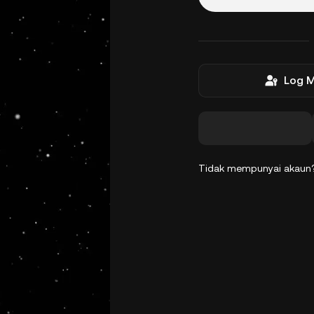
Log 
Tidak mempunyai akau