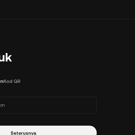
uk
on
Kod QR
on
Seterusnya