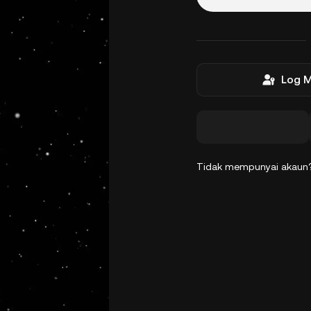
Log 
Tidak mempunyai akau