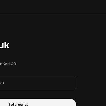
uk
on
Kod QR
on
Seterusnya