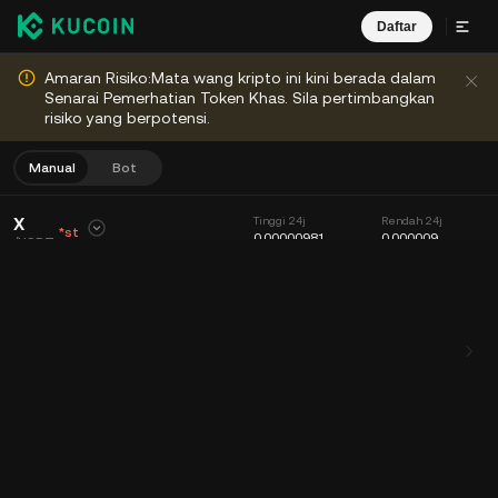
Daftar
Amaran Risiko:Mata wang kripto ini kini berada dalam
Senarai Pemerhatian Token Khas. Sila pertimbangkan
risiko yang berpotensi.
Manual
Bot
X
Tinggi 24j
Rendah 24j
*st
0.00000981
0.000009
/
USDT
0.00000927
Volum 24j (X)
Volum 24j (USDT)
+1.42%
+
0.00000013
1.514B
14.06K
Carta
Suapan
Maklumat Koin
Buku Pesanan
Dagangan Terkini
Masa
15min
Carta
Kedalaman Pasaran