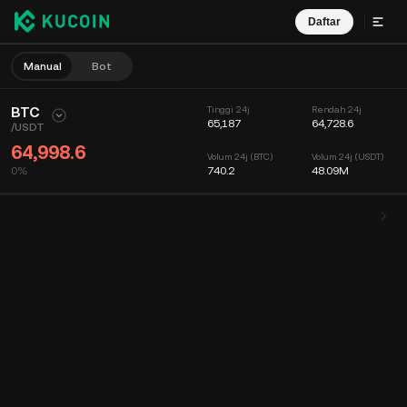
Daftar
Manual
Bot
BTC
Tinggi 24j
Rendah 24j
65,187
64,728.6
/
USDT
64,998.6
Volum 24j (BTC)
Volum 24j (USDT)
0%
740.2
48.09M
Carta
Suapan
Maklumat Koin
Buku Pesanan
Dagangan Terkini
Masa
15min
Carta
Kedalaman Pasaran