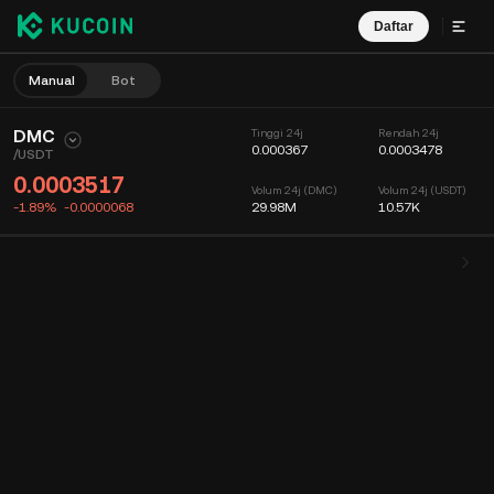
Daftar
Manual
Bot
DMC
Tinggi 24j
Rendah 24j
0.000367
0.0003478
/
USDT
0.0003517
Volum 24j (DMC)
Volum 24j (USDT)
-1.89%
-0.0000068
29.98M
10.57K
Carta
Suapan
Maklumat Koin
Buku Pesanan
Dagangan Terkini
Masa
15min
Carta
Kedalaman Pasaran