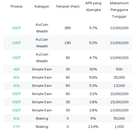
APR yang
Maksimum
Produk
Kategori
Tempoh (Hari)
dijangka
Pengguna
Tunggal
KuCoin
USDT
365
5.7%
10,000,000
Wealth
KuCoin
USDT
180
5.2%
10,000,000
Wealth
KuCoin
USDT
90
4.7%
10,000,000
Wealth
ADI
Simple Earn
30
50%
500
SOL
Simple Earn
90
5.6%
25,000
SOL
Simple Earn
60
5.3%
13,000
USDT
Simple Earn
90
3.2%
22,000,000
USDT
Simple Earn
35
2.8%
15,000,000
USDT
Simple Earn
30
2.6%
10,000,000
SOL
Staking
0
5%
50,000
ETH
Staking
0
2.14%
1,000