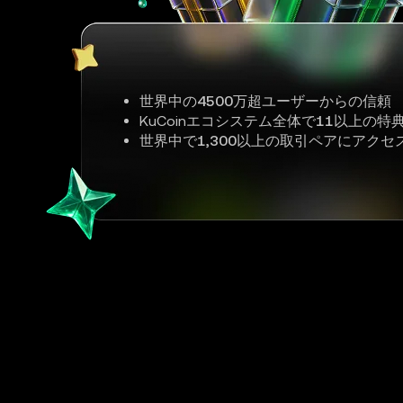
世界中の
4500万超ユーザー
からの信頼
KuCoinエコシステム全体で
11以上
の特
世界中で
1,300以上
の取引ペアにアクセ