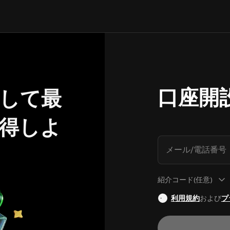
口座開
して最
獲得しよ
メール/電話番号
紹介コード(任意)
利用規約
および
プ