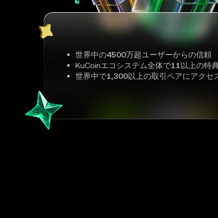
世界中の
4500万超ユーザー
からの信頼
KuCoinエコシステム全体で
11以上
の特
世界中で
1,300以上
の取引ペアにアクセ