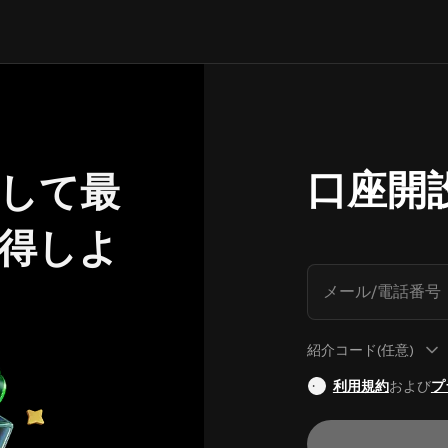
口座開
して最
獲得しよ
メール/電話番号
紹介コード(任意)
利用規約
および
プ