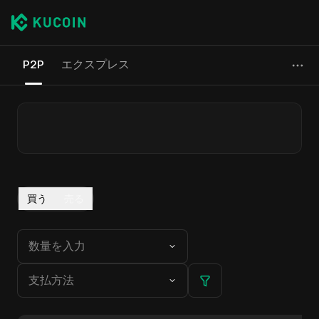
P2P
エクスプレス
買う
売る