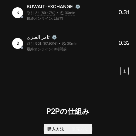
KUWAIT-EXCHANGE
0.312
K
34 (89.47%)
30min
取引
最終オンライン: 1日前
ثامر العنزي
0.323
ثا
861 (97.95%)
30min
取引
最終オンライン: 9時間前
1
P2Pの仕組み
購入方法
販売方法