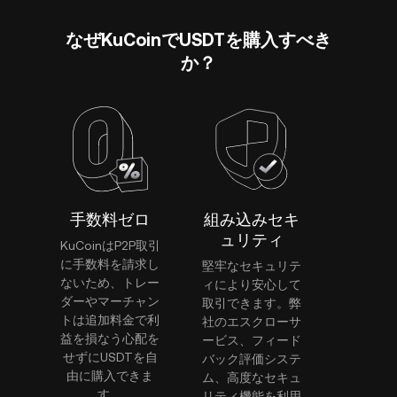
なぜKuCoinでUSDTを購入すべき
か？
手数料ゼロ
組み込みセキ
ュリティ
KuCoinはP2P取引
に手数料を請求し
堅牢なセキュリテ
ないため、トレー
ィにより安心して
ダーやマーチャン
取引できます。弊
トは追加料金で利
社のエスクローサ
益を損なう心配を
ービス、フィード
せずにUSDTを自
バック評価システ
由に購入できま
ム、高度なセキュ
す。
リティ機能を利用