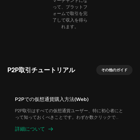
マーチャントにな
って、プラットフ
ォームで取引を完
了して収入を得ら
れます。
P2P取引チュートリアル
その他のガイド
P2Pでの仮想通貨購入方法(Web)
P2P取引はすべての仮想通貨ユーザー、特に初心者にと
って知っておくべきことです。わずか数クリックで
KuCoin P2Pプラットフォームで仮想通貨を購入できま
詳細について
す。P2P市場で取引する前に、まず希望の支払方法を追
加する必要があります。