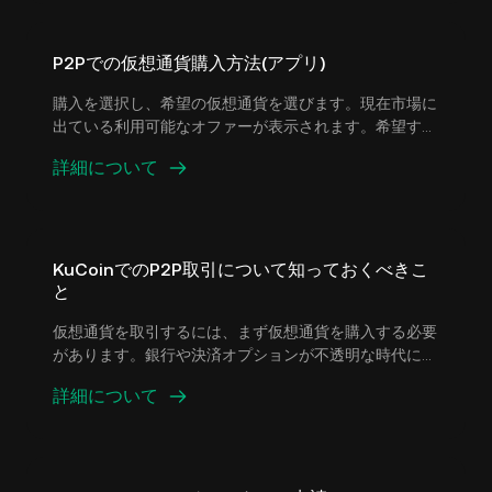
P2Pでの仮想通貨購入方法(アプリ)
購入を選択し、希望の仮想通貨を選びます。現在市場に
出ている利用可能なオファーが表示されます。希望する
オファーを選択すると、販売者の支払詳細と条件(ある
詳細について
場合)が表示されます。使用する法定通貨の金額、また
は希望する仮想通貨の数量を入力します。注文を確認す
るには、今すぐ購入を選択します。
KuCoinでのP2P取引について知っておくべきこ
と
仮想通貨を取引するには、まず仮想通貨を購入する必要
があります。銀行や決済オプションが不透明な時代にお
いて、現地通貨(法定通貨)を使用して仮想通貨を購入す
詳細について
る信頼性の高い方法を見つけるのは難しい場合がありま
す。そのためピアツーピア(P2P)取引は、世界中の仮想
通貨トレーダーの間でデジタル資産の取引方法として急
速に普及しています。