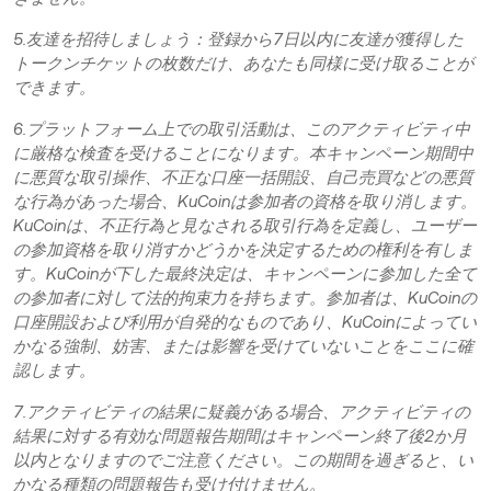
5.友達を招待しましょう：登録から7日以内に友達が獲得した
トークンチケットの枚数だけ、あなたも同様に受け取ることが
できます。
6.プラットフォーム上での取引活動は、このアクティビティ中
に厳格な検査を受けることになります。本キャンペーン期間中
に悪質な取引操作、不正な口座一括開設、自己売買などの悪質
な行為があった場合、KuCoinは参加者の資格を取り消します。
KuCoin
は、不正行為と見なされる取引行為を定義し、ユーザー
の参加資格を取り消すかどうかを決定するための権利を有しま
す。KuCoinが下した最終決定は、キャンペーンに参加した全て
の参加者に対して法的拘束力を持ちます。参加者は、KuCoinの
口座開設および利用が自発的なものであり、KuCoinによってい
かなる強制、妨害、または影響を受けていないことをここに確
認します。
7.アクティビティの結果に疑義がある場合、アクティビティの
結果に対する有効な問題報告期間はキャンペーン終了後2か月
以内となりますのでご注意ください。この期間を過ぎると、い
かなる種類の問題報告も受け付けません。