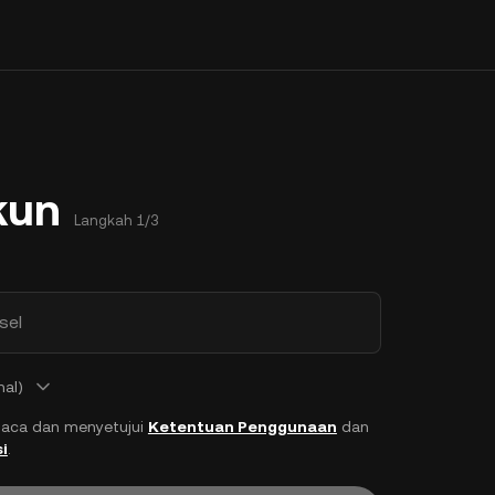
kun
Langkah 1/3
sel
nal)
aca dan menyetujui
Ketentuan Penggunaan
dan
i
.