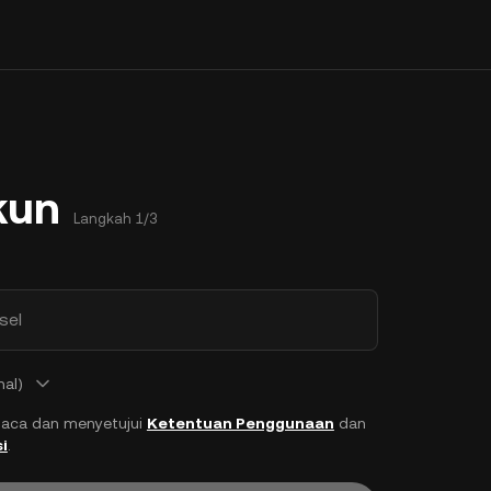
kun
Langkah 1/3
sel
nal)
aca dan menyetujui
Ketentuan Penggunaan
dan
i
.