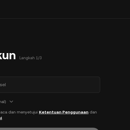
kun
Langkah 1/3
sel
nal)
aca dan menyetujui
Ketentuan Penggunaan
dan
i
.