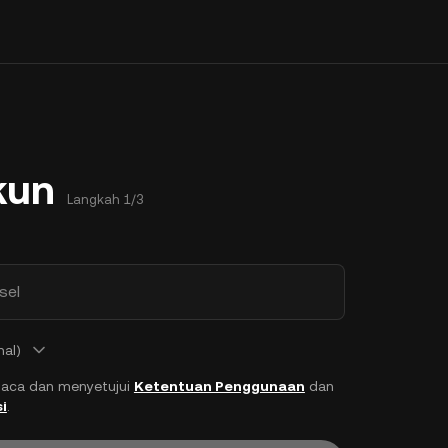
kun
Langkah 1/3
sel
nal)
aca dan menyetujui
Ketentuan Penggunaan
dan
i
.