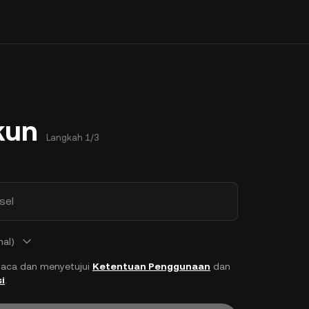
kun
Langkah 1/3
sel
nal)
aca dan menyetujui
Ketentuan Penggunaan
dan
i
.