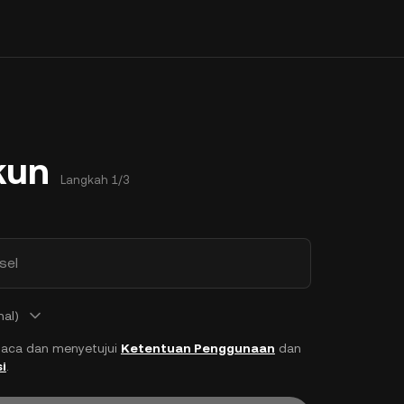
kun
Langkah 1/3
sel
nal)
aca dan menyetujui
Ketentuan Penggunaan
dan
i
.