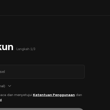
kun
Langkah 1/3
sel
nal)
aca dan menyetujui
Ketentuan Penggunaan
dan
i
.