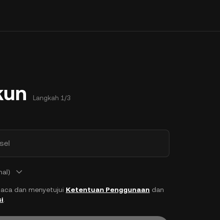
kun
Langkah 1/3
sel
nal)
aca dan menyetujui
Ketentuan Penggunaan
dan
i
.