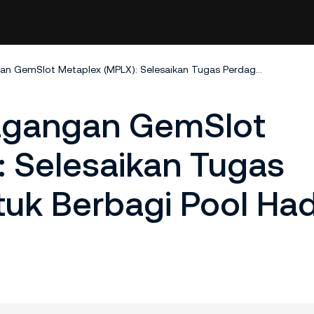
Kampanye Perdagangan GemSlot Metaplex (MPLX): Selesaikan Tugas Perdagangan untuk Berbagi Pool Hadiah 100.000 MPLX!
agangan GemSlot
: Selesaikan Tugas
uk Berbagi Pool Had