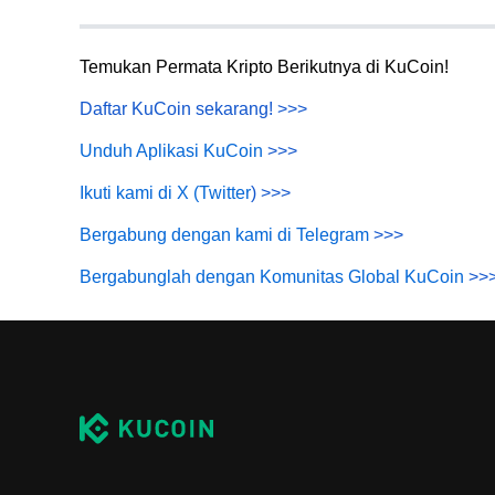
Temukan Permata Kripto Berikutnya di KuCoin!
Daftar KuCoin sekarang!
>>>
Unduh Aplikasi KuCoin
>>>
Ikuti kami di X (Twitter
) >>>
Bergabung dengan kami di Telegram
>>>
Bergabunglah dengan Komunitas Global KuCoin
>>