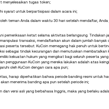
t menyelesaikan tugas token;
 syarat untuk berpartisipasi dalam acara ini;
roleh teman Anda dalam waktu 30 hari setelah mendaftar, Anda
ni pemeriksaan ketat selama aktivitas berlangsung. Tindakan j
manipulasi transaksi, mendaftarkan akun dalam jumlah banyak da
ikasi peserta tersebut. KuCoin memegang hak penuh untuk berti
ksi sebagai tindak kecurangan dan memutuskan membatalkan ku
emiliki kekuatan hukum yang mengikat bagi seluruh peserta yang
dan penggunaan KuCoin yang mereka lakukan adalah atas keing
ngaruhi oleh KuCoin dengan cara apa pun;
vitas, harap diperhatikan bahwa periode banding resmi untuk hasi
 akan menerima banding apa pun setelah periode ini;
 dan versi asli yang berbahasa Inggris, maka yang berlaku adala