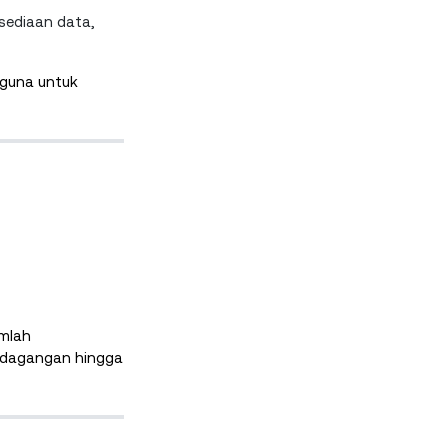
rsediaan data,
guna untuk
umlah
erdagangan hingga