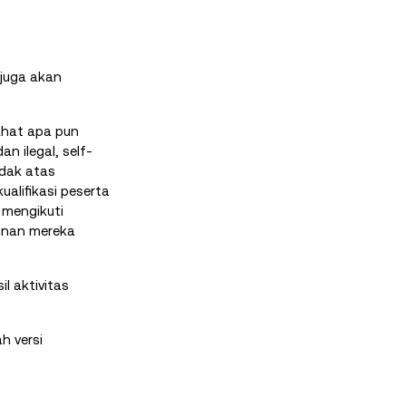
 juga akan
ahat apa pun
n ilegal, self-
ndak atas
alifikasi peserta
 mengikuti
inan mereka
l aktivitas
h versi