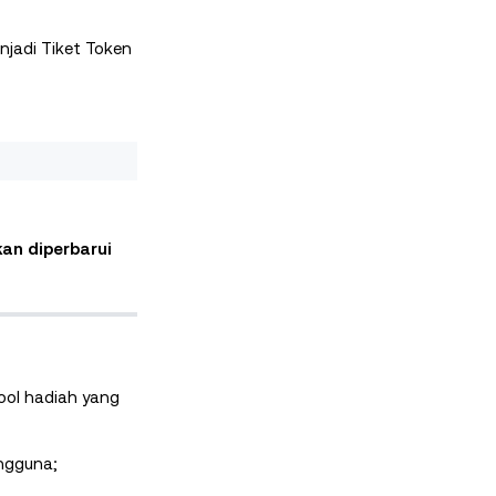
njadi Tiket Token
an diperbarui
ool hadiah yang
ngguna;