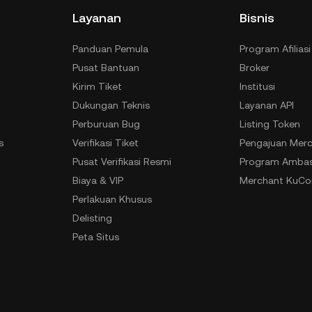
Layanan
Bisnis
Panduan Pemula
Program Afiliasi
Pusat Bantuan
Broker
Kirim Tiket
Institusi
Dukungan Teknis
Layanan API
Perburuan Bug
Listing Token
s
Verifikasi Tiket
Pengajuan Merc
n
Pusat Verifikasi Resmi
Program Ambas
Biaya & VIP
Merchant KuCoi
Perlakuan Khusus
Delisting
Peta Situs