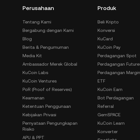
Perusahaan
Produk
Tentang Kami
Beli Kripto
Bergabung dengan Kami
Konversi
Blog
KuCard
Berita & Pengumuman
KuCoin Pay
Media Kit
Perdagangan Spot
Ambassador Merek Global
Perdagangan Future
KuCoin Labs
Perdagangan Margi
KuCoin Ventures
ETF
PoR (Proof of Reserves)
KuCoin Earn
Keamanan
Bot Perdagangan
Ketentuan Penggunaan
Referral
Kebijakan Privasi
GemSPACE
Pernyataan Pengungkapan
KuCoin Learn
Risiko
Konverter
APU & PPT
Spotlight