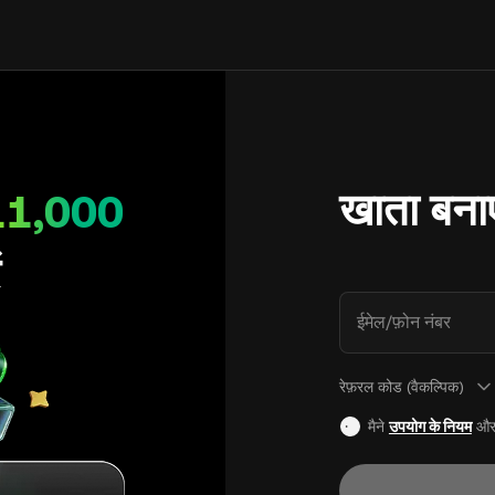
खाता बनाए
11,000
ं
ईमेल/फ़ोन नंबर
रेफ़रल कोड (वैकल्पिक)
मैने
उपयोग के नियम
औ