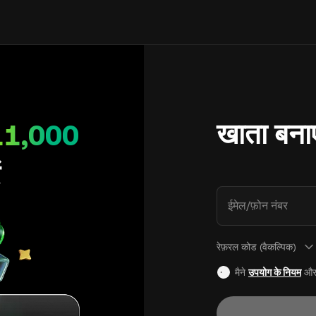
खाता बनाए
11,000
ं
ईमेल/फ़ोन नंबर
रेफ़रल कोड (वैकल्पिक)
मैने
उपयोग के नियम
औ