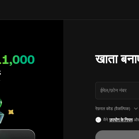
खाता बनाए
11,000
ं
ईमेल/फ़ोन नंबर
रेफ़रल कोड (वैकल्पिक)
मैने
उपयोग के नियम
औ