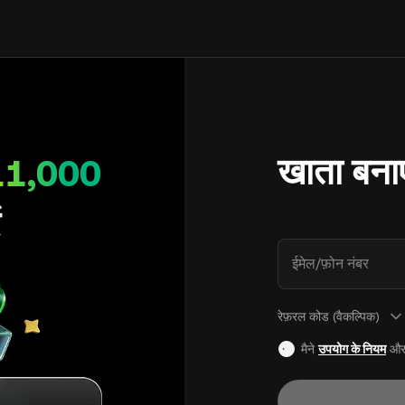
खाता बनाए
11,000
ं
ईमेल/फ़ोन नंबर
रेफ़रल कोड (वैकल्पिक)
मैने
उपयोग के नियम
औ