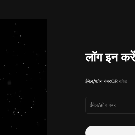
लॉग इन करे
ईमेल/फ़ोन नंबर
QR कोड
ईमेल/फ़ोन नंबर