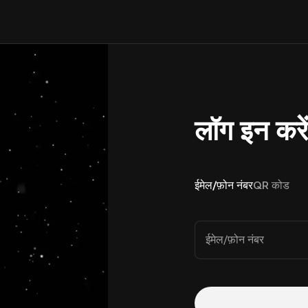
लॉग इन करे
ईमेल/फ़ोन नंबर
QR कोड
ईमेल/फ़ोन नंबर