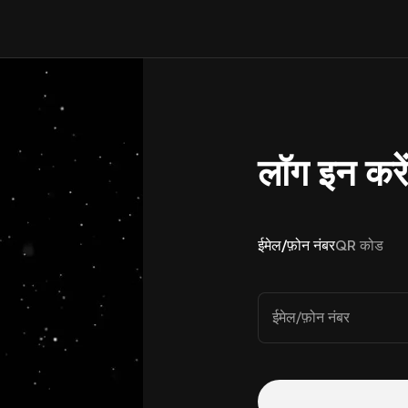
लॉग इन करे
ईमेल/फ़ोन नंबर
QR कोड
ईमेल/फ़ोन नंबर