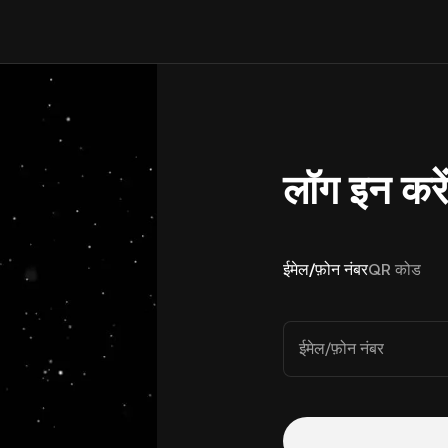
लॉग इन करे
ईमेल/फ़ोन नंबर
QR कोड
ईमेल/फ़ोन नंबर