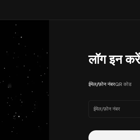
लॉग इन करे
ईमेल/फ़ोन नंबर
QR कोड
ईमेल/फ़ोन नंबर