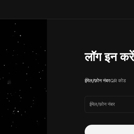
लॉग इन करे
ईमेल/फ़ोन नंबर
QR कोड
ईमेल/फ़ोन नंबर