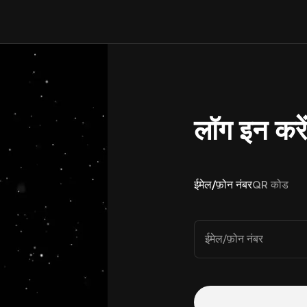
लॉग इन करे
ईमेल/फ़ोन नंबर
QR कोड
ईमेल/फ़ोन नंबर