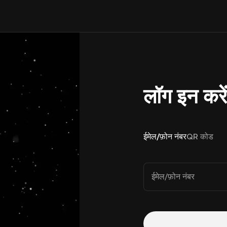
लॉग इन करे
ईमेल/फ़ोन नंबर
QR कोड
ईमेल/फ़ोन नंबर