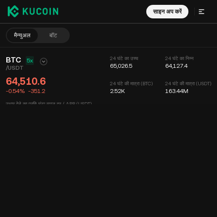
साइन अप करें
मैन्युअल
बॉट
BTC
24 घंटे का उच्च
24 घंटे का निम्न
5x
65,026.5
64,127.4
/
USDT
64,510.6
24 घंटे की मात्रा (BTC)
24 घंटे की मात्रा (USDT)
-0.54%
-351.2
2.52K
163.44M
उधार देने का प्रति घंटा ब्याज दर / APR (USDT)
--
/
--
चार्ट
फीड
कॉइन की जानकारी
ऑर्डर बुक
हाल ही के ट्रेड्स
समय
15 मिनट
चार्ट
मार्केट डेप्थ