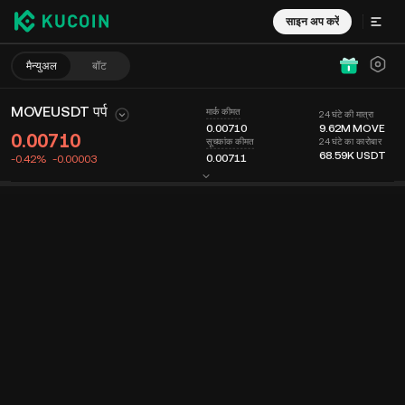
साइन अप करें
मैन्युअल
बॉट
MOVEUSDT पर्प
मार्क कीमत
24 घंटे की मात्रा
0.00710
9.62M
MOVE
0.00710
24 घंटे का कारोबार
सूचकांक कीमत
68.59K
USDT
0.00711
-0.42%
-0.00003
चार्ट
फीड
कॉइन की जानकारी
ऑर्डर बुक
हाल ही के ट्रेड्स
समय
15 मिनट
आखरी कीमत
चार्ट
मार्केट डेप्थ