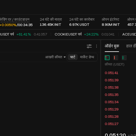
फंडिंग दर / काउंटडाउन
24 घंटे की मात्रा
24 घंटे का कारोबार
ओपन इंटरेस्ट
ओपन म
136.45K
INIT
6.97K
USDT
8.90M
INIT
457.
+0.0050%
/
00:
34:
35
SDT पर्प
+61.41%
0.41057
COOKIEUSDT पर्प
+24.22%
0.01041
ACEUSDT 
ऑर्डर बुक
हाल ही
आखरी कीमत
चार्ट
मार्केट डेप्थ
कीमत (USDT)
0.05141
0.05139
0.05138
0.05135
0.05134
0.05129
0.05128
0.05127
0.05120
≈ 0.