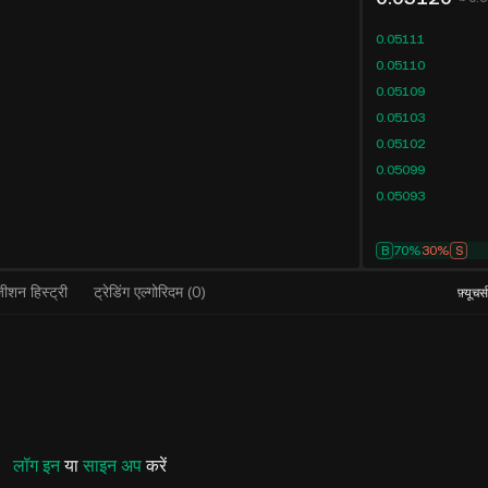
0.05111
0.05110
0.05109
0.05103
0.05102
0.05099
0.05093
B
70%
30%
S
ीशन हिस्ट्री
ट्रेडिंग एल्गोरिदम
(
0
)
फ़्यूचर्
लॉग इन
या
साइन अप
करें
KuCoin फ़्यूचर्स INTWUSDT स