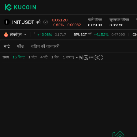
0.05120
मार्क कीमत
सूचकांक कीमत
INITUSDT पर्प
-0.62%
-0.00032
0.05139
0.05150
STGUSDT पर्प
+43.08%
0.1717
BPUSDT पर्प
+41.52%
0.47695
ONU
लोकप्रिय
चार्ट
फीड
कॉइन की जानकारी
समय
15 मिनट
1 घंटा
4 घंटे
1 दिन
1 सप्ताह