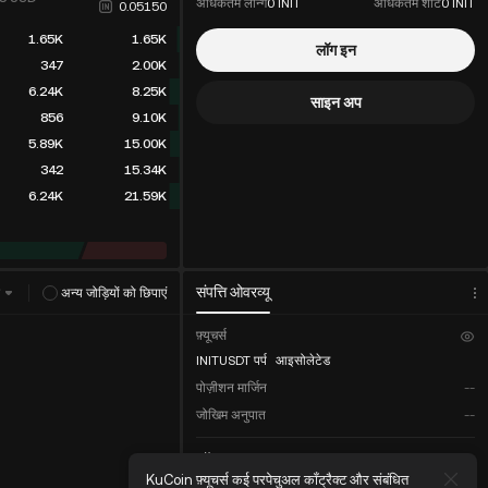
अधिकतम लॉन्ग
0 INIT
अधिकतम शॉर्ट
0 INIT
0.05150
1.65K
1.65K
लॉग इन
347
2.00K
6.24K
8.25K
साइन अप
856
9.10K
5.89K
15.00K
342
15.34K
6.24K
21.59K
संपत्ति ओवरव्यू
स
अन्य जोड़ियों को छिपाएं
फ़्यूचर्स
INITUSDT पर्प
आइसोलेटेड
पोज़ीशन मार्जिन
--
जोखिम अनुपात
--
कॉइन-M
्टॉक सूचकांक
KuCoin फ़्यूचर्स कई परपेचुअल कॉंट्रैक्ट और संबंधित
KuCoi
कुल बैलेंस
--