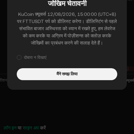
जोखिम चेतावनी
0.2009
KuCoin फ़्यूचर्स 12/08/2026, 15:00:00 (UTC+8)
0.2008
पर
FTTUSDT पर्प
को डीलिस्ट करेगा। डीलिस्टिंग से पहले
0.2007
संभावित बाजार अस्थिरता को ध्यान में रखते हुए, हम लेवरेज
0.2006
को कम करके या अग्रिम में पोज़ीशन्स को क्लोज़ करके
0.2005
जोखिमों का प्रबंधन करने की सलाह देते हैं।
0.2003
0.2002
दोबारा न दिखाएं
B
30%
70%
S
मैंने समझ लिया
ीशन हिस्ट्री
ट्रेडिंग एल्गोरिदम
(
0
)
फ़्यूचर्
लॉग इन
या
साइन अप
करें
KuCoin फ़्यूचर्स में नया लिस्ट