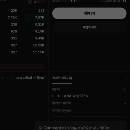
अधिकतम लॉन्ग
0 FTT
अधिकतम शॉर्ट
0 FTT
0.2000
239
239
लॉग इन
7.73K
7.97K
238
8.21K
साइन अप
978
9.19K
305
9.49K
827
10.32K
827
11.15K
संपत्ति ओवरव्यू
स
अन्य जोड़ियों को छिपाएं
फ़्यूचर्स
FTTUSDT पर्प
आइसोलेटेड
पोज़ीशन मार्जिन
--
जोखिम अनुपात
--
कॉइन-M
िंग: 2U2USDT परपेचुअल
KuCoin फ़्यूचर्स कई परपेचुअल कॉंट्रैक्ट और संबंधित
KuCoi
कुल बैलेंस
--