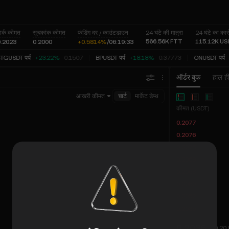
ार्क कीमत
सूचकांक कीमत
फंडिंग दर / काउंटडाउन
24 घंटे की मात्रा
24 घंटे का कार
566.56K
FTT
115.12K
US
0.2023
0.2000
+0.5814%
/
06:
19:
33
TGUSDT पर्प
+23.22%
0.1507
BPUSDT पर्प
+18.18%
0.37773
ONUSDT पर्प
ऑर्डर बुक
हाल ही
आखरी कीमत
चार्ट
मार्केट डेप्थ
कीमत (USDT)
0.2077
0.2076
0.2075
0.2069
0.2068
0.2060
0.2052
0.2035
0.2036
≈ 0.20