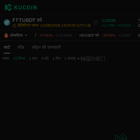
FTTUSDT पर्प
0.2036
म
+1.14%
+
0.0023
डीलिस्टिंग समय: 12/08/2026, 15:00:00 (UTC+8)
BLESSUSDT पर्प
-47.60%
0.013668
HEIUSDT पर्प
-38.59%
0.2340
S
लोकप्रिय
चार्ट
फीड
कॉइन की जानकारी
समय
15 मिनट
1 घंटा
4 घंटे
1 दिन
1 सप्ताह