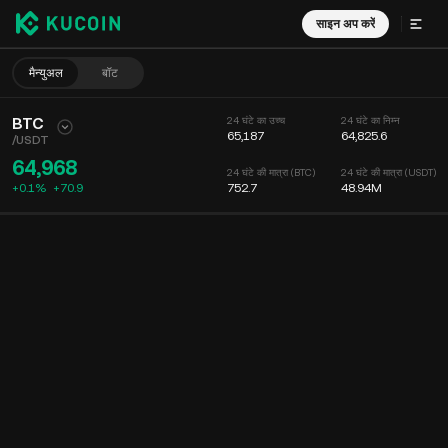
साइन अप करें
मैन्युअल
बॉट
BTC
24 घंटे का उच्च
24 घंटे का निम्न
65,187
64,825.6
/
USDT
64,968
24 घंटे की मात्रा (BTC)
24 घंटे की मात्रा (USDT)
+0.1%
+
70.9
752.7
48.94M
चार्ट
फीड
कॉइन की जानकारी
ऑर्डर बुक
हाल ही के ट्रेड्स
समय
15 मिनट
चार्ट
मार्केट डेप्थ