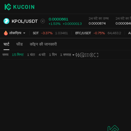
24 घंटे का उच्च
24 घंटे का न
0.0000861
KPOL
/
USDT
0.0000874
0.000084
+1.53%
+
0.0000013
XRP
/
USDT
-3.37%
1.03461
BTC
/
USDT
-0.75%
64,483.2
A
लोकप्रिय
चार्ट
फीड
कॉइन की जानकारी
समय
15 मिनट
1 घंटा
4 घंटे
1 दिन
1 सप्ताह