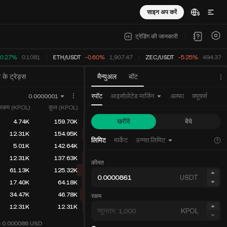
साइन अप करें
ट्रेडिंग की जानकारी
0.27%
0.1081
ETH
/
USDT
-0.60%
1,907.47
ZEC
/
USDT
-5.25%
494.378
 के ट्रेड्स
मैन्युअल
बॉट
स्पॉट
आइसोलेटेड मार्जिन
अल्फा
फ़्यूचर्स
0.0000001
रकम (KPOL)
कुल (KPOL)
खरीदें
बेंचे
4.74K
159.70K
12.31K
154.95K
लिमिट
मार्केट
उन्नत लिमिट
5.01K
142.64K
12.31K
137.63K
कीमत
61.13K
125.32K
USDT
17.40K
64.18K
34.47K
46.78K
रकम
12.31K
12.31K
KPOL
≈ 0.000086
USD