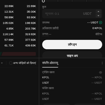
22.69K
22.69K
कुल
12.31K
35.00K
USDT
58.89K
93.90K
उपलब्ध
--
USDT
105.02K
198.92K
अधिकतम खरीदी
0
KPOL
4.85K
203.78K
उन्नत:
--
सेटिंग्स
116.14K
319.92K
57.99K
377.92K
लॉग इन
61.71K
439.63K
साइन अप
संपत्ति ओवरव्यू
ट
अन्य जोड़ियों को छिपाएं
शुल्क छूट
ट्रेडिंग खाता
KPOL
--
KPOL
USDT
--
USDT
फंडिंग खाता
KPOL
--
KPOL
USDT
--
USDT