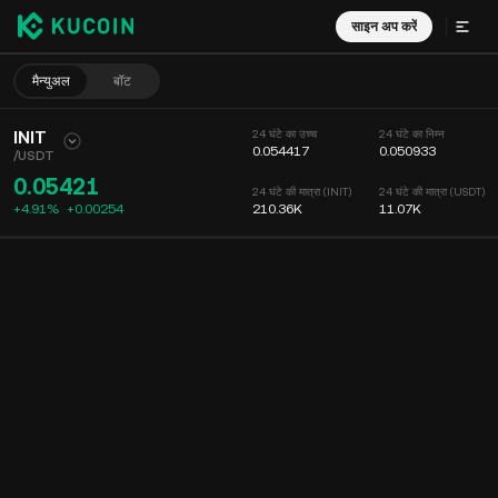
साइन अप करें
मैन्युअल
बॉट
INIT
24 घंटे का उच्च
24 घंटे का निम्न
0.054417
0.050933
/
USDT
0.05421
24 घंटे की मात्रा (INIT)
24 घंटे की मात्रा (USDT)
+4.91%
+
0.00254
210.36K
11.07K
चार्ट
फीड
कॉइन की जानकारी
ऑर्डर बुक
हाल ही के ट्रेड्स
समय
15 मिनट
चार्ट
मार्केट डेप्थ