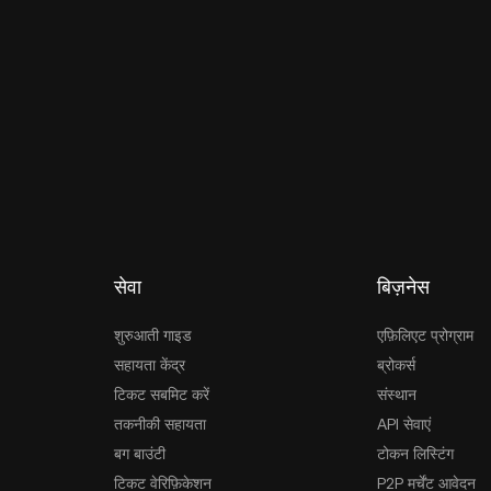
सेवा
बिज़नेस
शुरुआती गाइड
एफ़िलिएट प्रोग्राम
सहायता केंद्र
ब्रोकर्स
टिकट सबमिट करें
संस्थान
तकनीकी सहायता
API सेवाएं
बग बाउंटी
टोकन लिस्टिंग
टिकट वेरिफ़िकेशन
P2P मर्चेंट आवेदन