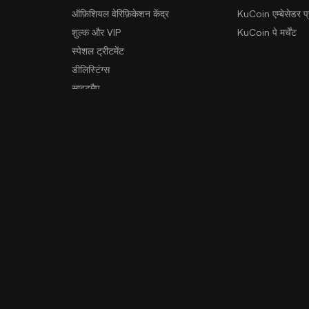
ऑफ़िशियल वेरिफ़िकेशन केंद्र
KuCoin एम्बेसेडर प्र
शुल्क और VIP
KuCoin पे मर्चेंट
स्पेशल ट्रीटमेंट
डीलिस्टिंग्स
साइटमैप
ऐप डाउनलोड करें
समुदाय
एंड्रॉइड डाउनलोड
iOS डाउनलोड
करें