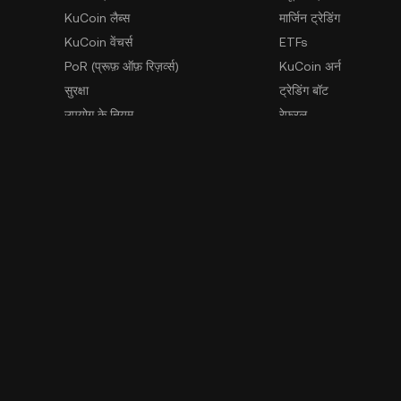
KuCoin लैब्स
मार्जिन ट्रेडिंग
KuCoin वेंचर्स
ETFs
PoR (प्रूफ़ ऑफ़ रिज़र्व्स)
KuCoin अर्न
सुरक्षा
ट्रेडिंग बॉट
उपयोग के नियम
रेफ़रल
गोपनीयता नीति
GemSPACE
जोखिम खुलासा स्टेटमेंट
KuCoin लर्न
AML और CFT
कन्वर्टर
कानून प्रवर्तन अनुरोध
Spotlight
OTC ट्रेडिंग
व्हिसलब्लोअर का संपर्क
सीखें
डेवलपर
API दस्तावेज़ीकरण
SDK
हिस्टॉरिकल डेटा डाउनलोड 