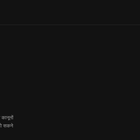
य कानूनों
हो सकने