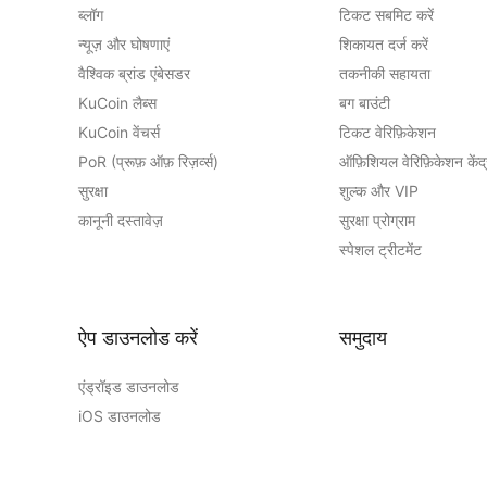
ब्लॉग
टिकट सबमिट करें
न्यूज़ और घोषणाएं
शिकायत दर्ज करें
वैश्विक ब्रांड एंबेसडर
तकनीकी सहायता
KuCoin लैब्स
बग बाउंटी
KuCoin वेंचर्स
टिकट वेरिफ़िकेशन
PoR (प्रूफ़ ऑफ़ रिज़र्व्स)
ऑफ़िशियल वेरिफ़िकेशन केंद्
सुरक्षा
शुल्क और VIP
कानूनी दस्तावेज़
सुरक्षा प्रोग्राम
स्पेशल ट्रीटमेंट
ऐप डाउनलोड करें
समुदाय
एंड्रॉइड डाउनलोड
iOS डाउनलोड