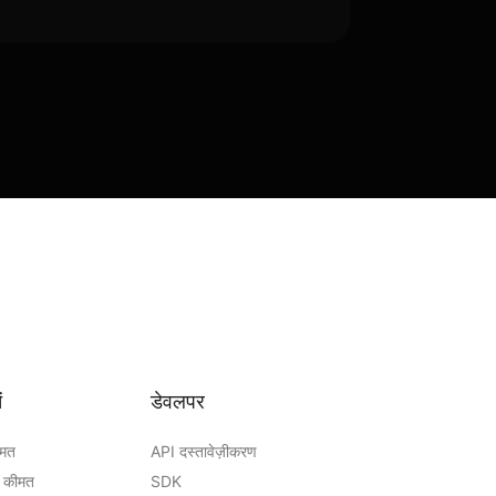
ं
डेवलपर
ीमत
API दस्तावेज़ीकरण
 कीमत
SDK