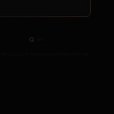
CS/ETH और KCS/USDT में, शुल्क स्तर KCS द्वारा सेट किया जाता है, जबकि