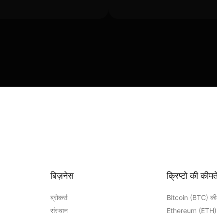
बिज़नेस
क्रिप्टो की कीमते
ब्रोकर्स
Bitcoin (BTC) क
संस्थान
Ethereum (ETH)